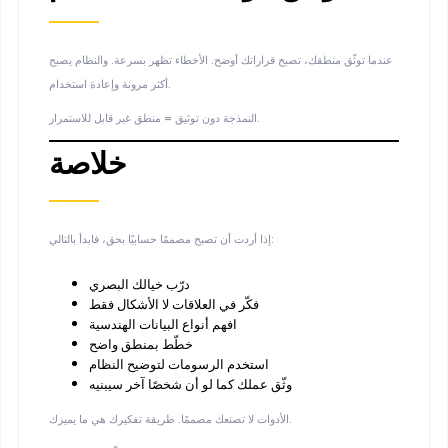
عندما توثّق منطقك، تصبح قراراتك أوضح. الأخطاء تظهر بسرعة. والنظام يصبح
أكثر مرونة وإعادة استخدام.
النمذجة دون توثيق = منطق غير قابل للاستمرار.
خلاصة
إذا أردت أن تصبح مصممًا حسابيًا بحق، فابدأ بالتالي:
درّب خيالك البصري
فكّر في العلاقات لا الأشكال فقط
افهم أنواع البيانات الهندسية
خطّط بمنطق واضح
استخدم الرسومات لتوضيح النظام
وثّق عملك كما لو أن شخصًا آخر سيبنيه
الأدوات لا تصنعك مصممًا. طريقة تفكيرك هي ما يميزك.