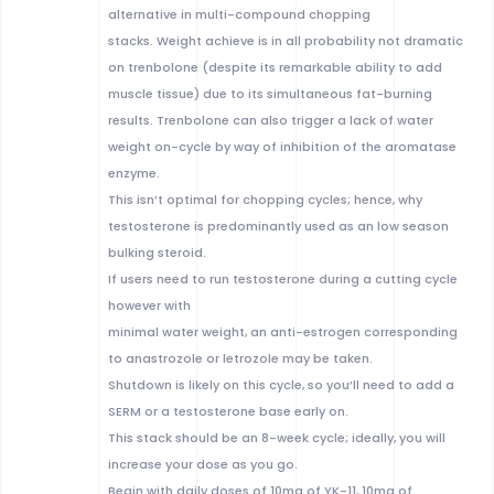
alternative in multi-compound chopping
stacks. Weight achieve is in all probability not dramatic
on trenbolone (despite its remarkable ability to add
muscle tissue) due to its simultaneous fat-burning
results. Trenbolone can also trigger a lack of water
weight on-cycle by way of inhibition of the aromatase
enzyme.
This isn’t optimal for chopping cycles; hence, why
testosterone is predominantly used as an low season
bulking steroid.
If users need to run testosterone during a cutting cycle
however with
minimal water weight, an anti-estrogen corresponding
to anastrozole or letrozole may be taken.
Shutdown is likely on this cycle, so you’ll need to add a
SERM or a testosterone base early on.
This stack should be an 8-week cycle; ideally, you will
increase your dose as you go.
Begin with daily doses of 10mg of YK-11, 10mg of