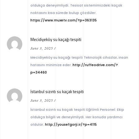
oldukça deneyimliydi. Tesisat sistemimizdeki kaçak
noktasını kısa sürede bulup çözdüler.
https://www.muxetv.com/?p=363135
Mecidiyeköy su kaçağı tespiti
June 3, 2025
/
Mecidiyeköy su kaçağı tespiti Teknolojik cihazlar, insan
hatasını minimize eder.
http://ruffeodrive.com/?
p=34460
İstanbul sızıntı su kaçak tespiti
June 3, 2025
/
İstanbul sızıntı su kaçak tespiti Eğitimli Personel: Ekip
oldukça bilgili ve deneyimliydi. Her konuda yardımcı
oldular.
http://yousefgorji.ir/?p=4115