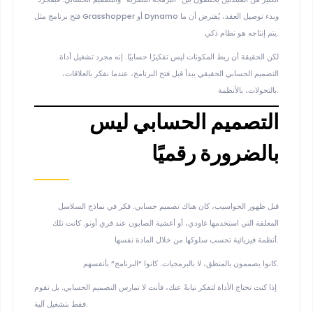
فتح برنامج مثل Grasshopper أو Dynamo وبدء توصيل العقد، يُفترض أن ما
يتم إنتاجه هو نظام ذكي.
لكن الحقيقة أن ربط المكونات ليس تفكيرًا حسابيًا. إنه مجرد تشغيل أداة.
التصميم الحسابي الحقيقي يبدأ
قبل
فتح البرنامج، عندما نفكر بالعلاقات،
بالتحولات، بالأنظمة.
التصميم الحسابي ليس
بالضرورة رقميًا
قبل ظهور الحواسيب، كان هناك تصميم حسابي. فكر في نماذج السلاسل
المعلقة التي استخدمها غاودي، أو أغشية الصابون عند فري أوتو. كانت تلك
أنظمة فيزيائية تحسب سلوكها من خلال المادة نفسها.
كانوا يصممون بالمنطق، لا بالبرمجيات. كانوا “البرنامج” بأنفسهم.
إذا كنت تحتاج الأداة لتفكر نيابةً عنك، فأنت لا تمارس التصميم الحسابي. بل تقوم
فقط بتشغيل آلية.