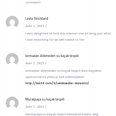
comment!
Leyla Strickland
June 1, 2025
/
I very delighted to find this internet site on bing, just what
I was searching for as well saved to fav
kırmadan dökmeden su kaçak tespiti
June 2, 2025
/
kırmadan dökmeden su kaçak tespiti Bazı kaçaklar
aylarca hatta yıllarca fark edilmeyebilir.
http://tse24.com/tr/ueskuedar-tesisatci/
Muratpaşa su kaçak tespiti
June 2, 2025
/
Muratpaşa su kaçak tespiti Deneyimli Kadro: Ekip