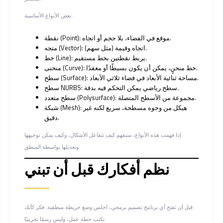
بعض الأنواع الأساسية:
موقع في الفضاء، بلا حجم أو اتجاه.
نقطة (Point):
اتجاه وقيمة (مثل سهم).
متجه (Vector):
يربط نقطتين بخط مستقيم.
خط (Line):
خط منحنٍ، يمكن أن يكون بسيطًا أو معقدًا.
منحنى (Curve):
مساحة ثنائية الأبعاد في فضاء ثلاثي الأبعاد.
سطح (Surface):
سطح رياضي يمكن التحكم فيه بدقة.
سطح NURBS:
مجموعة من الأسطح المتصلة.
سطح متعدد (Polysurface):
هيكل من وجوه مسطحة، سريع لكنه غير
شبكة (Mesh):
دقيق.
إذا فهمت هذه الأنواع، ستفهم كيف تتفاعل الأشكال، وكيف يمكن توجيهها
وتعديلها بواسطة المنطق.
نظم أفكارك قبل أن تبني
قبل أن تفتح أي برنامج تصميم برمجي، اجلس وضع خريطة منطقية. فكر كأنك
تكتب خطة عمل، وليس رسمًا تجريبيًا.