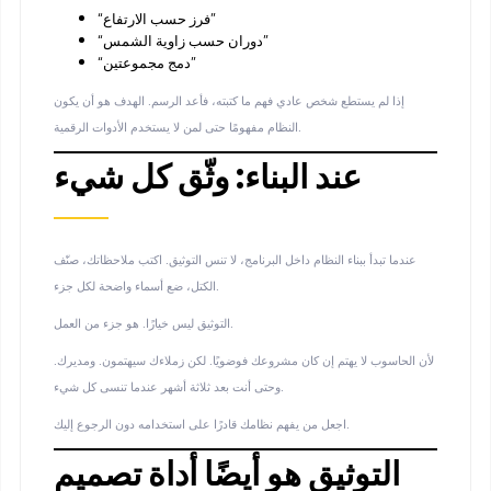
“فرز حسب الارتفاع”
“دوران حسب زاوية الشمس”
“دمج مجموعتين”
إذا لم يستطع شخص عادي فهم ما كتبته، فأعد الرسم. الهدف هو أن يكون
النظام مفهومًا حتى لمن لا يستخدم الأدوات الرقمية.
عند البناء: وثّق كل شيء
عندما تبدأ ببناء النظام داخل البرنامج، لا تنس التوثيق. اكتب ملاحظاتك، صنّف
الكتل، ضع أسماء واضحة لكل جزء.
التوثيق ليس خيارًا. هو جزء من العمل.
لأن الحاسوب لا يهتم إن كان مشروعك فوضويًا. لكن زملاءك سيهتمون. ومديرك.
وحتى أنت بعد ثلاثة أشهر عندما تنسى كل شيء.
اجعل من يفهم نظامك قادرًا على استخدامه دون الرجوع إليك.
التوثيق هو أيضًا أداة تصميم