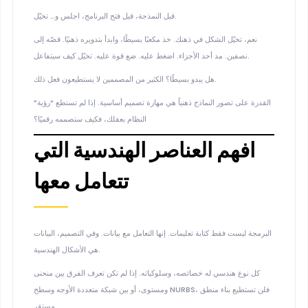
قبل النمذجة، قبل فتح البرنامج، اجلس و… تخيّل.
نعم، تخيّل الشكل في ذهنك. خذ مكعبًا بسيطًا، وابدأ بتدويره ذهنيًا. قصّه إلى
نصفين. مد أحد الأجزاء. اضغط عليه. ضع قوة عليه. تخيّل كيف سيتفاعل.
هل يبدو بسيطًا؟ الكثير من المصممين لا يستطيعون فعل ذلك.
القدرة على تصور النماذج ذهنياً هي مهارة تصميم أساسية. إذا لم تستطع “رؤية”
النظام بعقلك، فكيف ستصممه رقميًا؟
افهم العناصر الهندسية التي
تتعامل معها
البرمجة ليست فقط كتابة تعليمات. إنها التعامل مع بيانات. وفي التصميم، البيانات
هي الأشكال الهندسية.
كل نوع هندسي له خصائصه، وسلوكياته. إذا لم تكن تعرف الفرق بين منحنى
ومستوى، أو بين شبكة متعددة الأوجه وسطح NURBS، فلن تستطيع بناء منطق
مستقر.