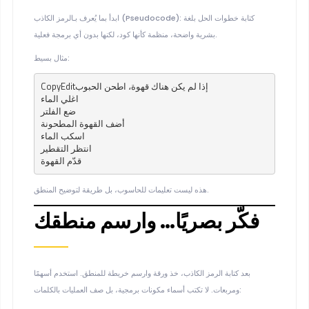
: كتابة خطوات الحل بلغة
الرمز الكاذب (Pseudocode)
ابدأ بما يُعرف بـ
بشرية واضحة، منظمة كأنها كود، لكنها بدون أي برمجة فعلية.
مثال بسيط:
CopyEdit
إذا لم يكن هناك قهوة، اطحن الحبوب  

اغلي الماء  

ضع الفلتر  

أضف القهوة المطحونة  

اسكب الماء  

انتظر التقطير  

هذه ليست تعليمات للحاسوب، بل طريقة لتوضيح المنطق.
فكّر بصريًا… وارسم منطقك
بعد كتابة الرمز الكاذب، خذ ورقة وارسم خريطة للمنطق. استخدم أسهمًا
ومربعات. لا تكتب أسماء مكونات برمجية، بل صف العمليات بالكلمات: