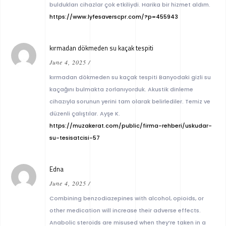
buldukları cihazlar çok etkiliydi. Harika bir hizmet aldım.
https://www.lyfesaverscpr.com/?p=455943
kırmadan dökmeden su kaçak tespiti
June 4, 2025
/
kırmadan dökmeden su kaçak tespiti Banyodaki gizli su
kaçağını bulmakta zorlanıyorduk. Akustik dinleme
cihazıyla sorunun yerini tam olarak belirlediler. Temiz ve
düzenli çalıştılar. Ayşe K.
https://muzakerat.com/public/firma-rehberi/uskudar-
su-tesisatcisi-57
Edna
June 4, 2025
/
Combining benzodiazepines with alcohol, opioids, or
other medication will increase their adverse effects.
Anabolic steroids are misused when they’re taken in a